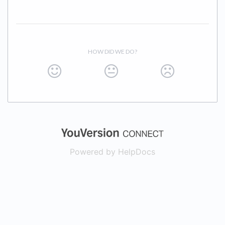
HOW DID WE DO?
(opens in a new
Powered by HelpDocs
(opens in a new t