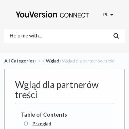
PL
All Categories
​>​
​ > ​
​ > ​
​Wgląd
​>​ Wgląd dla partnerów treści
Wgląd dla partnerów
treści
Przegląd