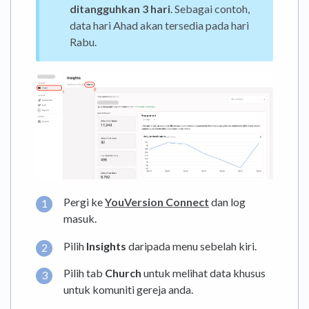
ditangguhkan 3 hari
. Sebagai contoh,
data hari Ahad akan tersedia pada hari
Rabu.
Pergi ke
YouVersion Connect
dan log
masuk.
Pilih
Insights
daripada menu sebelah kiri.
Pilih tab
Church
untuk melihat data khusus
untuk komuniti gereja anda.