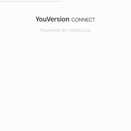
(opens in a new
Powered by HelpDocs
(opens in a new t