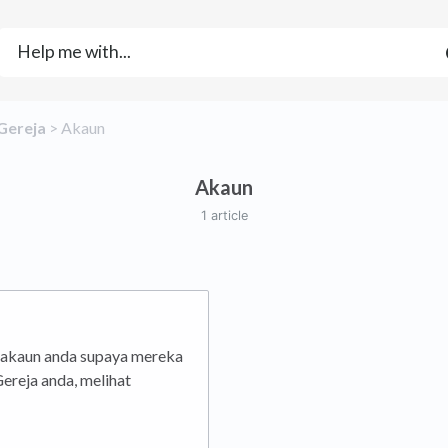
​Gereja
​ > ​
​Akaun
Akaun
1 article
 akaun anda supaya mereka
ereja anda, melihat