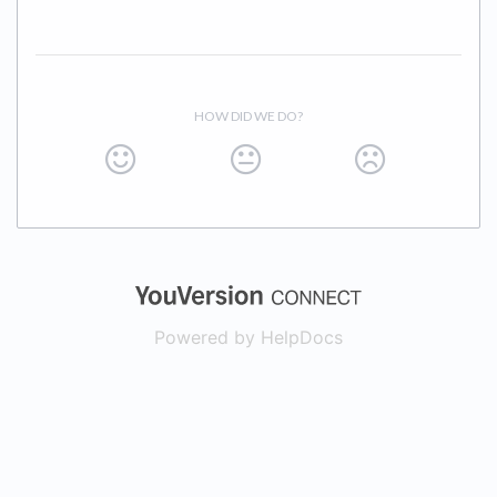
HOW DID WE DO?
(opens in a new
Powered by HelpDocs
(opens in a new t