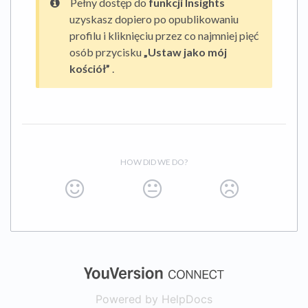
Pełny dostęp do
funkcji Insights
uzyskasz dopiero po opublikowaniu
profilu i kliknięciu przez co najmniej pięć
osób przycisku
„Ustaw jako mój
kościół”
.
HOW DID WE DO?
(opens in a new
Powered by HelpDocs
(opens in a new t