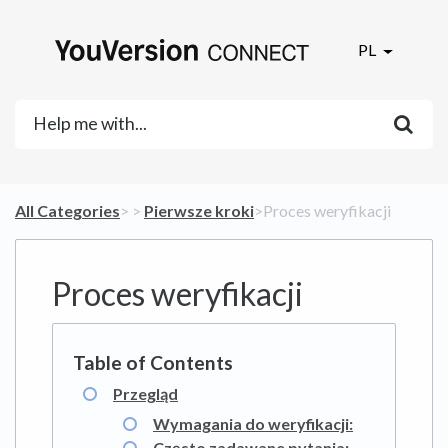
PL
All Categories
​>​
​ > ​
​Pierwsze kroki
​>​ Proces weryfikacji
Proces weryfikacji
Przegląd
Wymagania do weryfikacji:
Często zadawane pytania: