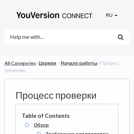
RU
All Categories
​>​
​Церкви
​ > ​
​Начало работы
​>​ Процесс
проверки
Процесс проверки
Обзор
Требования для проверки: