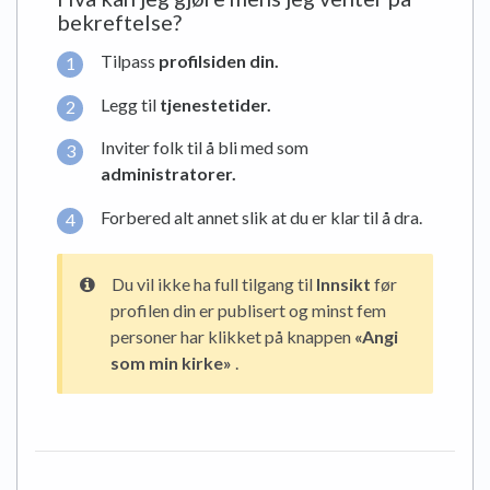
bekreftelse?
Tilpass
profilsiden din.
Legg til
tjenestetider.
Inviter folk til å bli med som
administratorer.
Forbered alt annet slik at du er klar til å dra.
Du vil ikke ha full tilgang til
Innsikt
før
profilen din er publisert og minst fem
personer har klikket på knappen
«Angi
som min kirke»
.