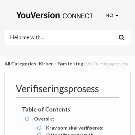
NO
All Categories
​>​
​Kirker
​ > ​
​Første steg
​>​ Verifiseringsprosess
Verifiseringsprosess
Oversikt
Krav som skal verifiseres:
Ofte stilte spørsmål: