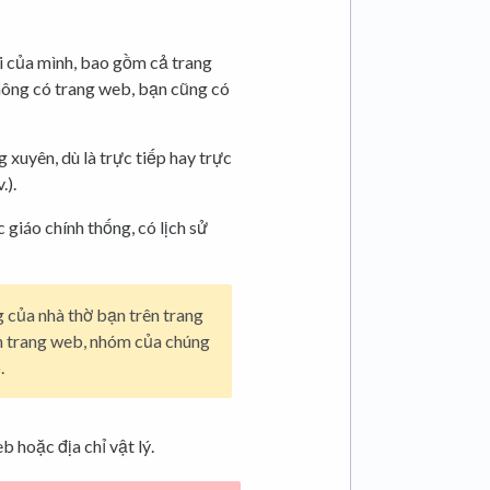
i của mình, bao gồm cả trang
ông có trang web, bạn cũng có
 xuyên, dù là trực tiếp hay trực
.).
giáo chính thống, có lịch sử
 của nhà thờ bạn trên trang
n trang web, nhóm của chúng
.
 hoặc địa chỉ vật lý.