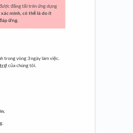
 được đăng tải trên ứng dụng
ác minh, có thể là do ít
 đáp ứng.
h trong vòng 3 ngày làm việc.
trợ
của chúng tôi.
ên.
g.