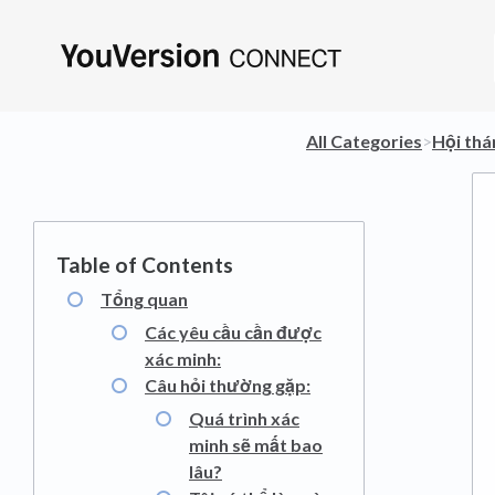
All Categories
​>​
​Hội th
Tổng quan
Các yêu cầu cần được
xác minh:
Câu hỏi thường gặp:
Quá trình xác
minh sẽ mất bao
lâu?