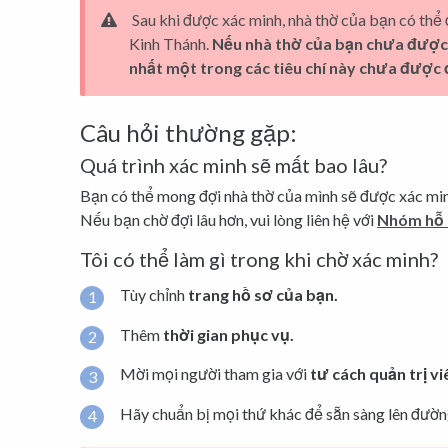
Sau khi được xác minh, nhà thờ của bạn có thể
Kinh Thánh.
Nếu nhà thờ của bạn chưa được x
nhất một trong các tiêu chí này chưa được
Câu hỏi thường gặp:
Quá trình xác minh sẽ mất bao lâu?
Bạn có thể mong đợi nhà thờ của mình sẽ được xác min
Nếu bạn chờ đợi lâu hơn, vui lòng liên hệ với
Nhóm hỗ 
Tôi có thể làm gì trong khi chờ xác minh?
Tùy chỉnh
trang hồ sơ của bạn.
Thêm
thời gian phục vụ.
Mời mọi người tham gia với
tư cách quản trị vi
Hãy chuẩn bị mọi thứ khác để sẵn sàng lên đườn