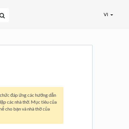
VI
ổ chức đáp ứng các hướng dẫn
lặp các nhà thờ. Mục tiêu của
thể cho bạn và nhà thờ của