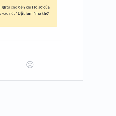
sights
cho đến khi Hồ sơ của
p vào nút
"Đặt làm Nhà thờ
 tab)
ab)