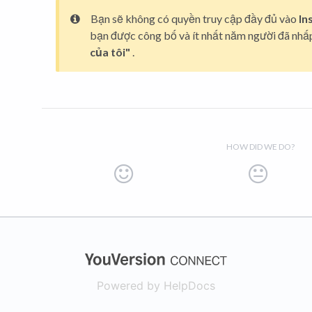
Bạn sẽ không có quyền truy cập đầy đủ vào
In
bạn được công bố và ít nhất năm người đã nhấ
của tôi"
.
HOW DID WE DO?
(opens in a new
Powered by HelpDocs
(opens in a new t