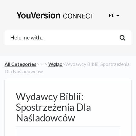
PL
All Categories
​>​
​ > ​
​ > ​
​Wgląd
​>​ Wydawcy Biblii: Spostrzeżenia
Dla Naśladowców
Wydawcy Biblii:
Spostrzeżenia Dla
Naśladowców