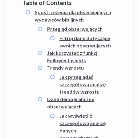
Spostrzeżenia dla obserwujących
wydawców biblijnych
Przegląd obserwujących
Filtruj dane dotyczące
swoich obserwujących
Jak korzystać z funkcji
Follower Insights
Trendy wzrostu
Jak przeglądać
szczegółową analizę
trendów wzrostu
Dane demograficzne
obserwujących
Jak wyświetlić
szczegółową analizę
danych
demograficznych