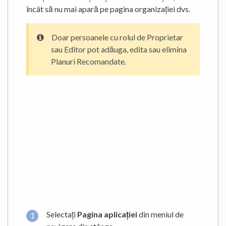
încât să nu mai apară pe pagina organizației dvs.
Doar persoanele cu rolul de Proprietar
sau Editor pot adăuga, edita sau elimina
Planuri Recomandate.
Selectați
Pagina aplicației
din meniul de