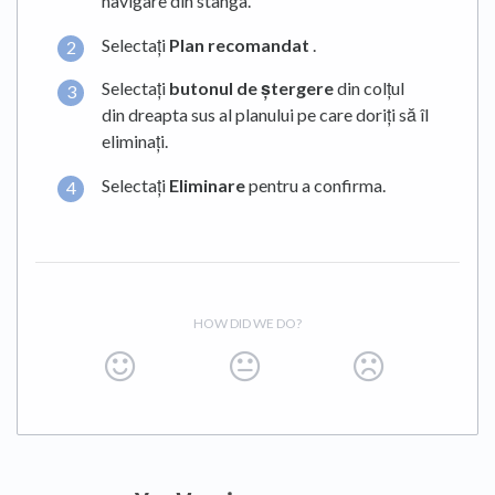
navigare din stânga.
Selectați
Plan recomandat
.
Selectați
butonul de ștergere
din colțul
din dreapta sus al planului pe care doriți să îl
eliminați.
Selectați
Eliminare
pentru a confirma.
HOW DID WE DO?