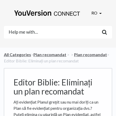
RO
All Categories
​>​
​Plan recomandat
​ > ​
​ > ​
​Plan recomandat
​>​
Editor Biblie: Eliminați un plan recomandat
Editor Biblie: Eliminați
un plan recomandat
Ați evidențiat Planul greșit sau nu mai doriți ca un
Plan să fie evidențiat pentru organizația dvs.?
Puteți elimina cu ușurință un Plan evidențiat, astfel