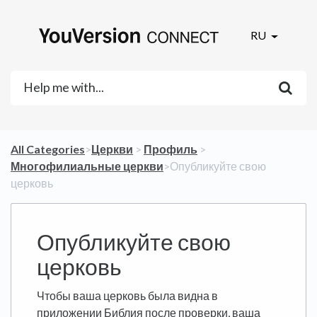
RU
All Categories
​>​
​Церкви
​ > ​
​Профиль
​ > ​
Многофилиальные церкви
​>​ Опубликуйте свою
церковь
Опубликуйте свою
церковь
Чтобы ваша церковь была видна в
приложении Библия после проверки, ваша