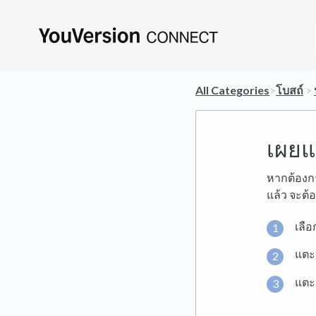
All Categories
​>​
​โบสถ์
​ > ​
เผยแ
หากต้องก
แล้ว จะต
เลื
แตะ
แต