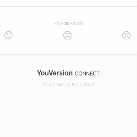
HOW DID WE DO?
(opens in a new
Powered by HelpDocs
(opens in a new t