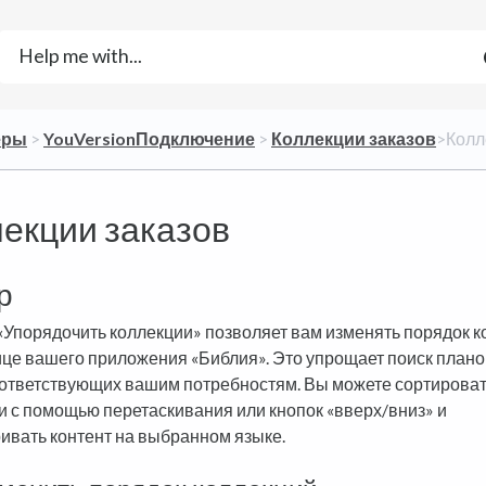
ёры
​ > ​
​YouVersionПодключение
​ > ​
​Коллекции заказов
​>​ Ко
екции заказов
р
«Упорядочить коллекции» позволяет вам изменять порядок к
ице вашего приложения «Библия». Это упрощает поиск плано
оответствующих вашим потребностям. Вы можете сортирова
и с помощью перетаскивания или кнопок «вверх/вниз» и
ивать контент на выбранном языке.