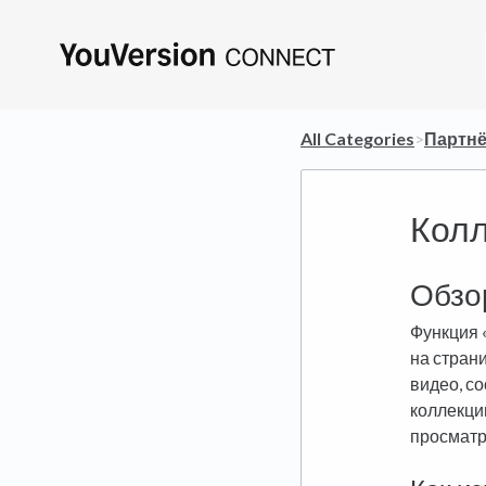
All Categories
​>​
​Партн
Колл
Обзо
Функция 
на стран
видео, с
коллекци
просматр