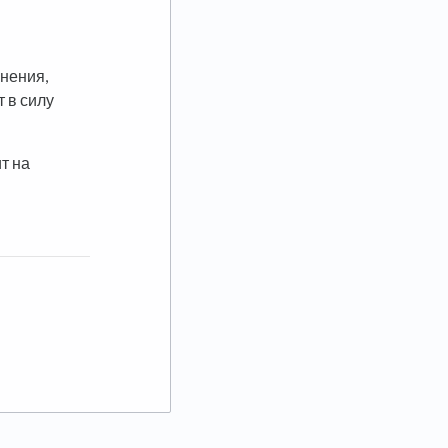
енения,
 в силу
т на