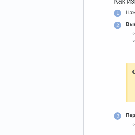
Как и
Наж
Выб
Пер