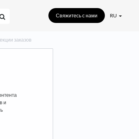
Свяжитесь с нами
RU
ллекции заказов
онтента
в и
ть