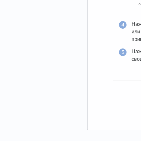
На
или
при
На
сво