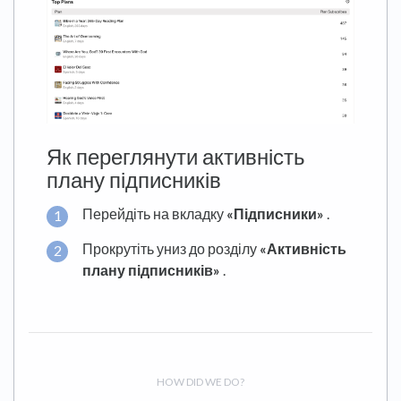
Як переглянути активність
плану підписників
Перейдіть на вкладку
«Підписники»
.
Прокрутіть униз до розділу
«Активність
плану підписників»
.
HOW DID WE DO?