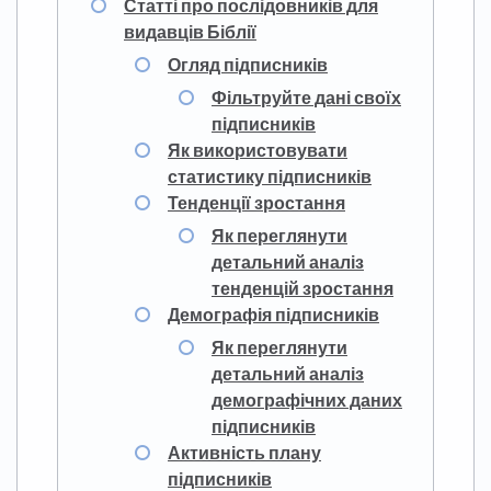
Статті про послідовників для
видавців Біблії
Огляд підписників
Фільтруйте дані своїх
підписників
Як використовувати
статистику підписників
Тенденції зростання
Як переглянути
детальний аналіз
тенденцій зростання
Демографія підписників
Як переглянути
детальний аналіз
демографічних даних
підписників
Активність плану
підписників