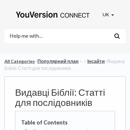
UK
All Categories
​>​
​Популярний план
​ > ​
​ > ​
​Інсайти
​>​ Видавці
Біблії: Статті для послідовників
Видавці Біблії: Статті
для послідовників