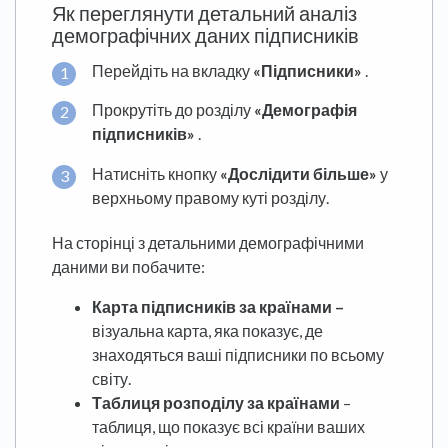
Як переглянути детальний аналіз
демографічних даних підписників
Перейдіть на вкладку
«Підписники»
.
Прокрутіть до розділу
«Демографія
підписників»
.
Натисніть кнопку
«Дослідити більше»
у
верхньому правому куті розділу.
На сторінці з детальними демографічними
даними ви побачите:
Карта підписників за країнами –
візуальна карта, яка показує, де
знаходяться ваші підписники по всьому
світу.
Таблиця розподілу за країнами
–
таблиця, що показує всі країни ваших