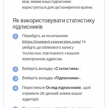
мов, якими ваші підписники
користуються для цієї конкретної країни.
Як використовувати статистику
підписників
Перейдіть за посиланням
https://connect.youversion.com/
та
увійдіть до облікового запису
YouVersion, пов’язаного з вашою
електронною адресою.
Виберіть вкладку
«Статистика»
.
Виберіть вкладку
«Підписники»
.
Перегляньте
Огляд підписників
, щоб
отримати 28-денний знімок вашої
аудиторії.