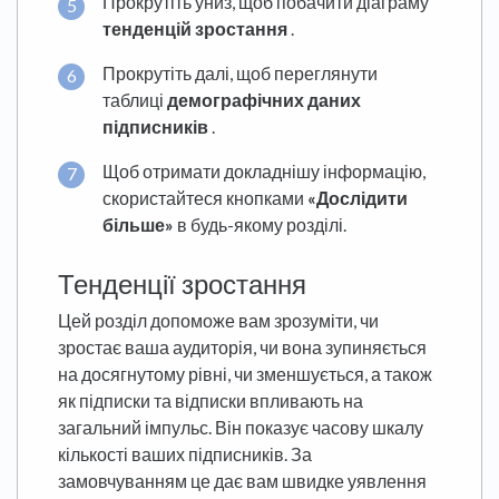
Прокрутіть униз, щоб побачити діаграму
тенденцій зростання
.
Прокрутіть далі, щоб переглянути
таблиці
демографічних даних
підписників
.
Щоб отримати докладнішу інформацію,
скористайтеся кнопками
«Дослідити
більше»
в будь-якому розділі.
Тенденції зростання
Цей розділ допоможе вам зрозуміти, чи
зростає ваша аудиторія, чи вона зупиняється
на досягнутому рівні, чи зменшується, а також
як підписки та відписки впливають на
загальний імпульс. Він показує часову шкалу
кількості ваших підписників. За
замовчуванням це дає вам швидке уявлення