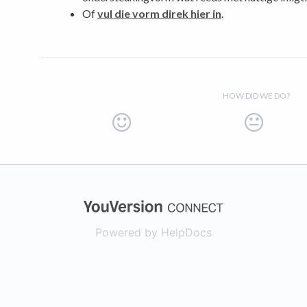
Of
vul die vorm direk hier in
.
HOW DID WE DO?
(opens in a new
Powered by HelpDocs
(opens in a new t