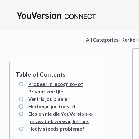
All Categories
​>​
​Kerke
​ > 
Probeer 'n Incognito- of
Privaat-oortjie
Verfris jou blaaier
Herbegin jou toestel
Ek sien nie die YouVersion-e-
pos wat ek verwag het nie.
Het jy steeds probleme?