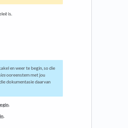
eë is.
akel en weer te begin, so die
ies
ooreenstem met jou
na die dokumentasie daarvan
egin
.
in
.