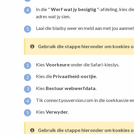
In die "
Werf wat jy besigtig
"-afdeling, kies d
adres wat jy sien.
Laai die bladsy weer en meld aan met jou aanm
Gebruik die stappe hieronder om koekies 
Kies
Voorkeure
onder die Safari-kieslys.
Kies die
Privaatheid-oortjie.
Kies
Bestuur webwerfdata.
Tik connect.youversion.com in die soekkassie en 
Kies
Verwyder.
Gebruik die stappe hieronder om koekies 