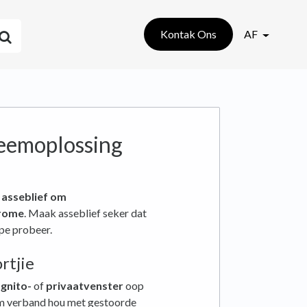
Kontak Ons
AF
eemoplossing
 asseblief om
hrome
. Maak asseblief seker dat
pe probeer.
rtjie
ognito-
of
privaatvenster
oop
eem verband hou met gestoorde