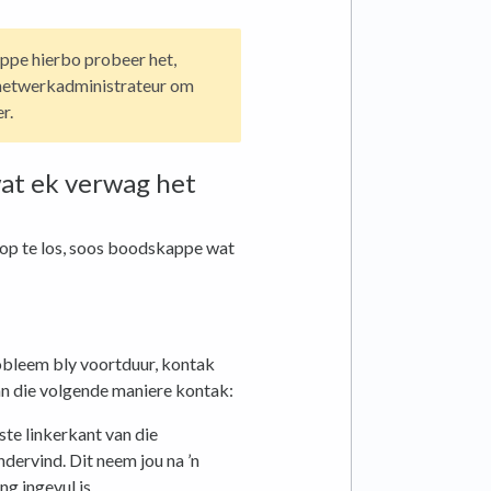
appe hierbo probeer het,
u netwerkadministrateur om
r.
wat ek verwag het
p te los, soos boodskappe wat
obleem bly voortduur, kontak
an die volgende maniere kontak:
ste linkerkant van die
ervind. Dit neem jou na ’n
g ingevul is.