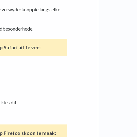
ie verwyderknoppie langs elke
eldbesonderhede.
op
Safari uit te vee:
kies dit.
op
Firefox skoon te maak: