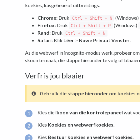
koekies, kasgeheue of uitbreidings.
Chrome:
Druk
(Windows)
Ctrl + Shift + N
Firefox:
Druk
(Windows)
Ctrl + Shift + P
Rand:
Druk
Ctrl + Shift + N
Safari:
Klik
Lêer
>
Nuwe Privaat Venster
.
As die webwerf in incognito-modus werk, probeer om 
skoon te maak, die stappe hieronder te volg of blaaier
Verfris jou blaaier
Gebruik die stappe hieronder om koekies o
Kies die
ikoon van die kontrolepaneel
wat voo
Kies
Koekies en webwerfkoekies.
Kies
Bestuur koekies en webwerfkoekies.