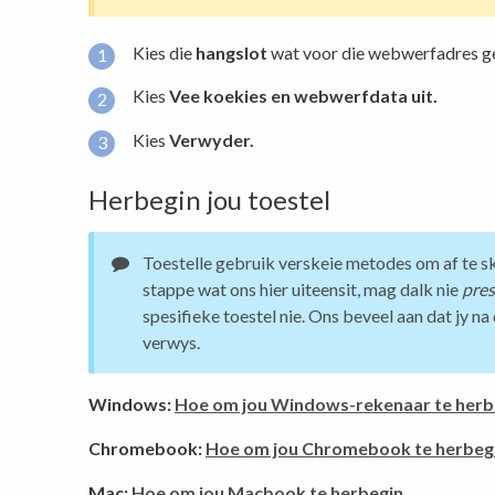
Kies die
hangslot
wat voor die webwerfadres gel
Kies
Vee koekies en webwerfdata uit.
Kies
Verwyder.
Herbegin jou toestel
Toestelle gebruik verskeie metodes om af te sk
stappe wat ons hier uiteensit, mag dalk nie
pres
spesifieke toestel nie. Ons beveel aan dat jy 
verwys.
Windows:
Hoe om jou Windows-rekenaar te herb
Chromebook:
Hoe om jou Chromebook te herbeg
Mac:
Hoe om jou Macbook te herbegin
.