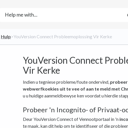
​
​Hulp
​>​ YouVersion Connect Probleemoplossing Vir Kerke
YouVersion Connect Probl
Vir Kerke
Indien u tegniese probleme/foute ondervind,
probeer
webwerfkoekies uit te vee of aan te meld met C
u u huidige aanmeldbewyse ken voordat u hierdie stap
Probeer 'n Incognito- of Privaat-oo
Deur YouVersion Connect of Vennootportaal in 'n
inc
te maak, kan dit help om te identifiseer of die probl