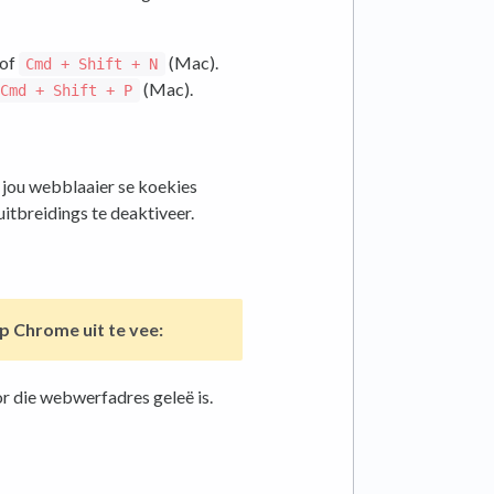
 of
(Mac).
Cmd + Shift + N
(Mac).
Cmd + Shift + P
jou webblaaier se koekies
uitbreidings te deaktiveer.
p Chrome uit te vee:
r die webwerfadres geleë is.