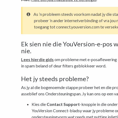
As ’n probleem steeds voorkom nadat jy die st
probeer ’n ander internetverbinding of vra jo
toegang tot connect.youversion.com te verseke
Ek sien nie die YouVersion-e-pos 
nie.
Lees hierdie gids
om probleme met e-posaflewering o
in spam beland of deur filters geblokkeer word.
Het jy steeds probleme?
As jy al die bogenoemde stappe probeer het en die pr
asseblief ons Ondersteuningspan. Jy kan ons op een v
Kies die
Contact Support
-knoppie in die onder
YouVersion Connect-bladsy waar jy probleme ond
ondersteuningvorm wat reeds met nuttige inligtin