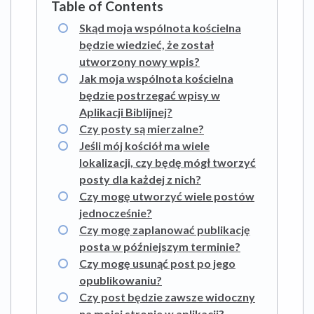
Skąd moja wspólnota kościelna
będzie wiedzieć, że został
utworzony nowy wpis?
Jak moja wspólnota kościelna
będzie postrzegać wpisy w
Aplikacji Biblijnej?
Czy posty są mierzalne?
Jeśli mój kościół ma wiele
lokalizacji, czy będę mógł tworzyć
posty dla każdej z nich?
Czy mogę utworzyć wiele postów
jednocześnie?
Czy mogę zaplanować publikację
posta w późniejszym terminie?
Czy mogę usunąć post po jego
opublikowaniu?
Czy post będzie zawsze widoczny
na mojej stronie w aplikacji?