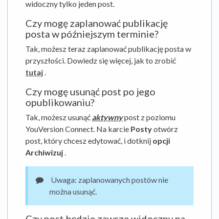
widoczny tylko jeden post.
Czy mogę zaplanować publikację
posta w późniejszym terminie?
Tak, możesz teraz zaplanować publikację posta w
przyszłości. Dowiedz się więcej, jak to zrobić
tutaj
.
Czy mogę usunąć post po jego
opublikowaniu?
Tak, możesz usunąć
aktywny
post z poziomu
YouVersion Connect. Na karcie
Posty
otwórz
post, który chcesz edytować, i dotknij
opcji
Archiwizuj
.
Uwaga: zaplanowanych postów nie
można usunąć.
Czy post będzie zawsze widoczny na