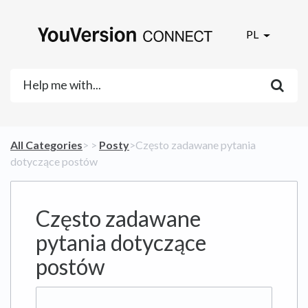
PL
All Categories
​>​
​ > ​
​Posty
​>​ Często zadawane pytania
dotyczące postów
Często zadawane
pytania dotyczące
postów