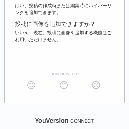
はい、投稿の作成時または編集時にハイパーリ
ンクを追加できます。
投稿に画像を追加できますか？
いいえ、現在、投稿に画像を追加する機能はご
利用いただけません。
HOW DID WE DO?
(opens in a new