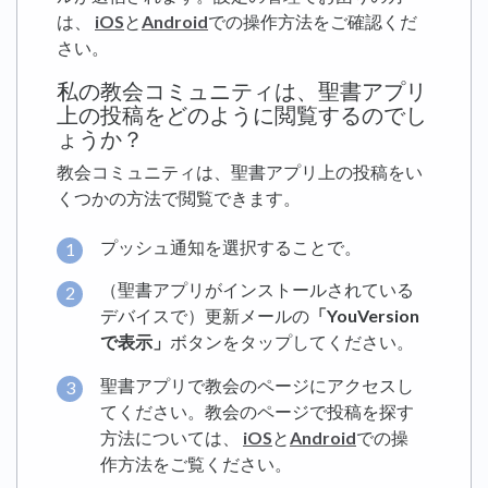
は、
iOS
と
Android
での操作方法をご確認くだ
さい。
私の教会コミュニティは、聖書アプリ
上の投稿をどのように閲覧するのでし
ょうか？
教会コミュニティは、聖書アプリ上の投稿をい
くつかの方法で閲覧できます。
プッシュ通知を選択することで。
（聖書アプリがインストールされている
デバイスで）更新メールの
「YouVersion
で表示」
ボタンをタップしてください。
聖書アプリで教会のページにアクセスし
てください。教会のページで投稿を探す
方法については、
iOS
と
Android
での操
作方法をご覧ください。