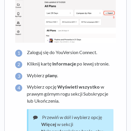
Zaloguj się do YouVersion Connect.
Kliknij kartę
Informacje
po lewej stronie.
Wybierz
plany.
Wybierz opcję
Wyświetl wszystko
w
prawym górnym rogu sekcji Subskrypcje
lub Ukończenia.
Przewiń w dół i wybierz opcję
Więcej
w sekcji