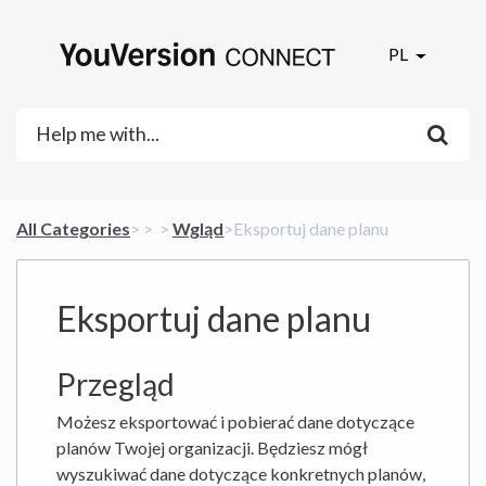
PL
All Categories
​>​
​ > ​
​ > ​
​Wgląd
​>​ Eksportuj dane planu
Eksportuj dane planu
Przegląd
Możesz eksportować i pobierać dane dotyczące
planów Twojej organizacji. Będziesz mógł
wyszukiwać dane dotyczące konkretnych planów,