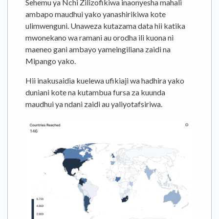
Sehemu ya Nchi Zilizofikiwa inaonyesha mahali
ambapo maudhui yako yanashirikiwa kote
ulimwenguni. Unaweza kutazama data hii katika
mwonekano wa ramani au orodha ili kuona ni
maeneo gani ambayo yameingiliana zaidi na
Mipango yako.
Hii inakusaidia kuelewa ufikiaji wa hadhira yako
duniani kote na kutambua fursa za kuunda
maudhui ya ndani zaidi au yaliyotafsiriwa.