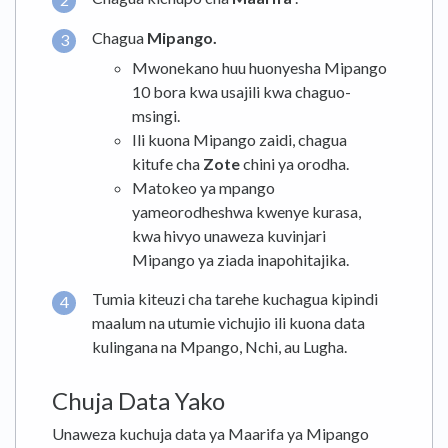
Chagua
Mipango.
Mwonekano huu huonyesha Mipango
10 bora kwa usajili kwa chaguo-
msingi.
Ili kuona Mipango zaidi, chagua
kitufe cha
Zote
chini ya orodha.
Matokeo ya mpango
yameorodheshwa kwenye kurasa,
kwa hivyo unaweza kuvinjari
Mipango ya ziada inapohitajika.
Tumia kiteuzi cha tarehe kuchagua kipindi
maalum na utumie vichujio ili kuona data
kulingana na Mpango, Nchi, au Lugha.
Chuja Data Yako
Unaweza kuchuja data ya Maarifa ya Mipango