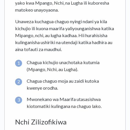
yako kwa Mpango, Nchi, na Lugha ili kuboresha
matokeo unayoyaona.
Unaweza kuchagua chaguo nyingi ndani ya kila
kichujio ili kuona maarifa yaliyounganishwa katika
Mipango, nchi, au lugha kadhaa. Hii hurahisisha
kulinganisha ushiriki na utendaji katika hadhira au
aina tofauti za maudhui.
Chagua kichujio unachotaka kutumia
(Mpango, Nchi, au Lugha).
Chagua chaguo moja au zaidi kutoka
kwenye orodha.
Mwonekano wa Maarifa utasasishwa
kiotomatiki kulingana na chaguo lako.
Nchi Zilizofikiwa