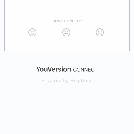
HOW DID WE DO?
(opens in a new
Powered by HelpDocs
(opens in a new t