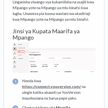
Linganisha viwango vya kukamilisha na usajili kwa
Mipango yote na Mipango ya mtu binafsi kwa
lugha. Unaweza pia kuona wastani wa ukadiriaji
kwa Mipango yote na Mipango ya mtu binafsi.
Jinsi ya Kupata Maarifa ya
Mpango
Nenda kwa
https://connect.youversion.com/
na
uingie katika akaunti ya YouVersion
inayohusiana na barua pepe yako.
Chagua kichupo cha
Maarifa
.