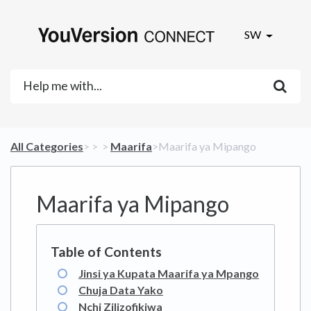
SW
All Categories
​>​
​ > ​
​ > ​
​Maarifa
​>​ Maarifa ya Mipango
Maarifa ya Mipango
Jinsi ya Kupata Maarifa ya Mpango
Chuja Data Yako
Nchi Zilizofikiwa