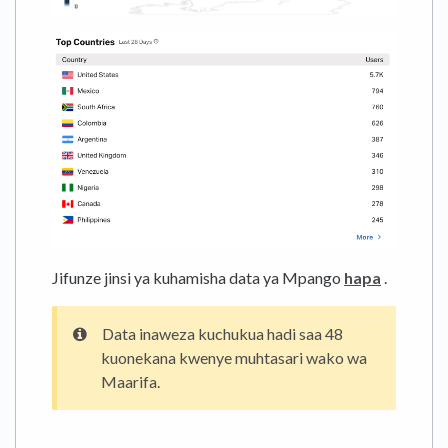
Jifunze jinsi ya kuhamisha data ya Mpango
hapa
.
Data inaweza kuchukua hadi saa 48
kuonekana kwenye muhtasari wako wa
Maarifa.