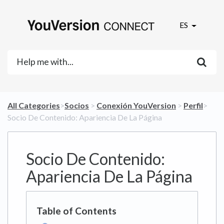
ES
All Categories
​>​
​Socios
​ > ​
​Conexión YouVersion
​ > ​
​Perfil
​>​
Socio De Contenido: Apariencia De La Página
Socio De Contenido:
Apariencia De La Página