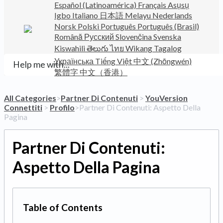
Español (Latinoamérica)
Français
Asụsụ
Igbo
Italiano
日本語
Melayu
Nederlands
Norsk
Polski
Português
Português (Brasil)
Română
Русский
Slovenčina
Svenska
Kiswahili
తెలుగు
ไทย
Wikang Tagalog
Українська
Tiếng Việt
中文 (Zhōngwén)
繁體字
中文（香港）
All Categories
​>​
​Partner Di Contenuti
​ > ​
​YouVersion
Connettiti
​ > ​
​Profilo
​>​ Partner Di Contenuti: Aspetto Della
Pagina
Partner Di Contenuti:
Aspetto Della Pagina