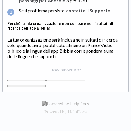
passaggi per Android
o per
iOS
).
Se il problema persiste,
contatta il Supporto
.
Perché la mia organizzazione non compare nei risultati di
ricerca dell’app Bibbia?
La tua organizzazione sarà inclusa nei risultati di ricerca
solo quando avrai pubblicato almeno un Piano/Video
biblico e la lingua dell’app Bibbia corrisponderà a una
delle lingue che supporti.
HOW DID WE DO?
(opens in a new tab)
Powered by HelpDocs
(opens in a new tab)