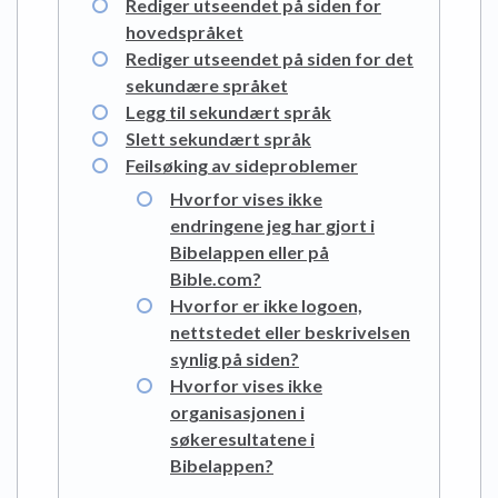
Rediger utseendet på siden for
hovedspråket
Rediger utseendet på siden for det
sekundære språket
Legg til sekundært språk
Slett sekundært språk
Feilsøking av sideproblemer
Hvorfor vises ikke
endringene jeg har gjort i
Bibelappen eller på
Bible.com?
Hvorfor er ikke logoen,
nettstedet eller beskrivelsen
synlig på siden?
Hvorfor vises ikke
organisasjonen i
søkeresultatene i
Bibelappen?