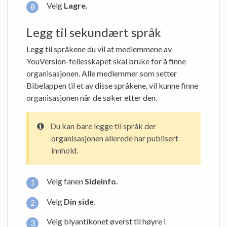
Velg
Lagre
.
Legg til sekundært språk
Legg til språkene du vil at medlemmene av
YouVersion-fellesskapet skal bruke for å finne
organisasjonen. Alle medlemmer som setter
Bibelappen til et av disse språkene, vil kunne finne
organisasjonen når de søker etter den.
Du kan bare legge til språk der
organisasjonen allerede har publisert
innhold.
Velg fanen
Sideinfo
.
Velg
Din side
.
Velg blyantikonet øverst til høyre i