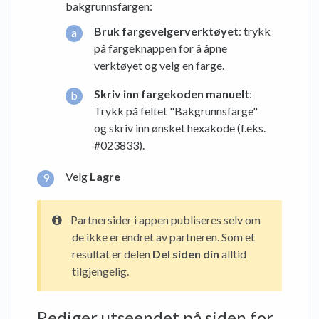
bakgrunnsfargen:
Bruk fargevelgerverktøyet
: trykk
på fargeknappen for å åpne
verktøyet og velg en farge.
Skriv inn fargekoden manuelt
:
Trykk på feltet "Bakgrunnsfarge"
og skriv inn ønsket hexakode (f.eks.
#023833).
Velg
Lagre
Partnersider i appen publiseres selv om
de ikke er endret av partneren. Som et
resultat er delen
Del siden din
alltid
tilgjengelig.
Rediger utseendet på siden for