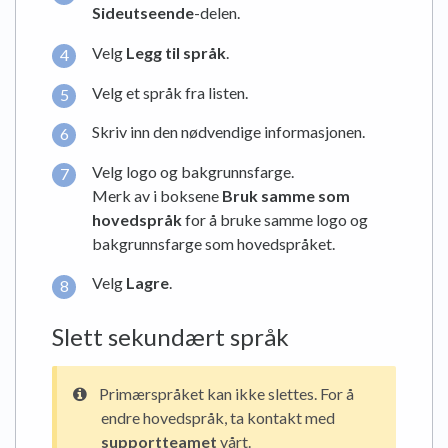
Sideutseende
-delen.
Velg
Legg til språk
.
Velg et språk fra listen.
Skriv inn den nødvendige informasjonen.
Velg logo og bakgrunnsfarge.
Merk av i boksene
Bruk samme som
hovedspråk
for å bruke samme logo og
bakgrunnsfarge som hovedspråket.
Velg
Lagre
.
Slett sekundært språk
Primærspråket kan ikke slettes. For å
endre hovedspråk, ta kontakt med
supportteamet
vårt.