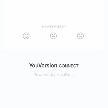
HOW DID WE DO?
(opens in a new
Powered by HelpDocs
(opens in a new t