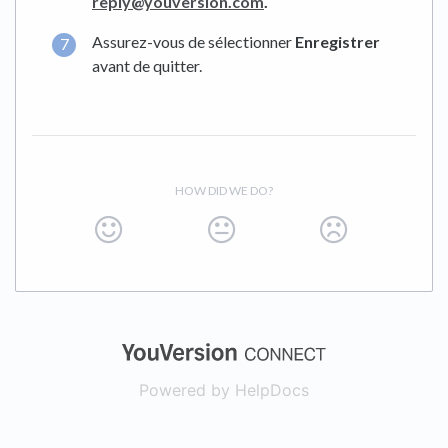
reply@youversion.com
.
Assurez-vous de sélectionner
Enregistrer
avant de quitter.
HOW DID WE DO?
(opens in a new
Powered by HelpDocs
(opens in a new t