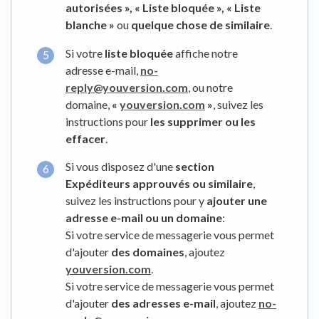
autorisées »,
« Liste bloquée »,
« Liste
blanche »
ou
quelque chose de similaire
.
Si votre
liste bloquée
affiche notre
adresse e-mail,
no-
reply@youversion.com
, ou notre
domaine,
«
youversion.com
»
, suivez les
instructions pour
les supprimer ou les
effacer
.
Si vous disposez d'une
section
Expéditeurs approuvés ou similaire
,
suivez les instructions pour y
ajouter une
adresse e-mail ou un domaine
:
Si votre service de messagerie vous permet
d'ajouter
des domaines
, ajoutez
youversion.com
.
Si votre service de messagerie vous permet
d'ajouter
des adresses e-mail
, ajoutez
no-