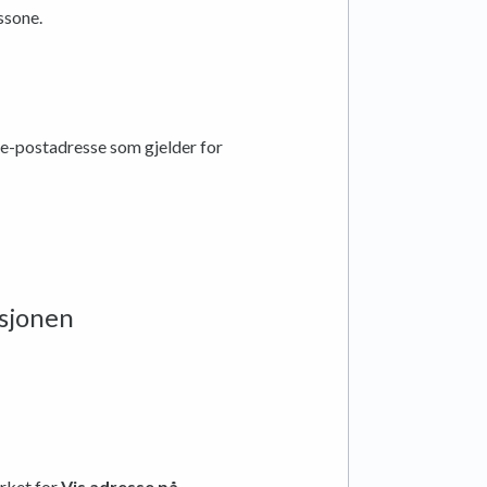
ssone.
 e-postadresse som gjelder for
asjonen
erket for
Vis adresse på