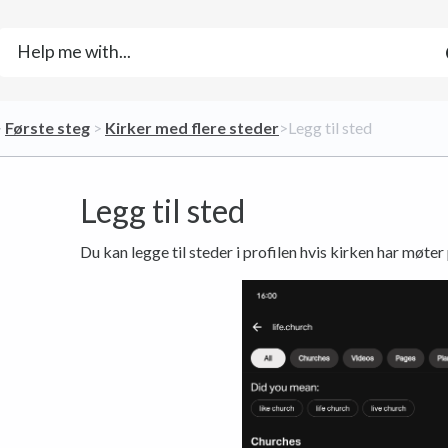
 ​
​Første steg
​ > ​
​Kirker med flere steder
​>​ Legg til sted
Legg til sted
Du kan legge til steder i profilen hvis kirken har møter 