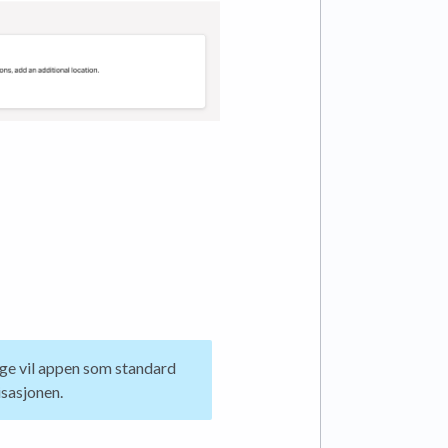
rge vil appen som standard
sasjonen.