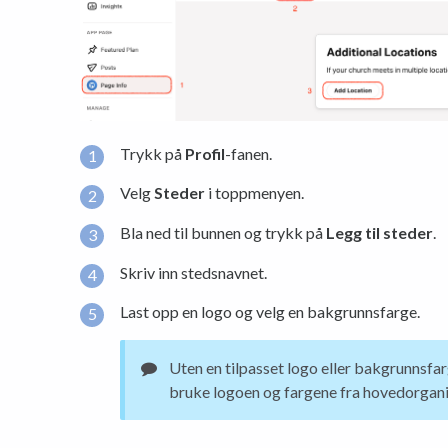
Trykk på
Profil
-fanen.
Velg
Steder
i toppmenyen.
Bla ned til bunnen og trykk på
Legg til steder
.
Skriv inn stedsnavnet.
Last opp en logo og velg en bakgrunnsfarge.
Uten en tilpasset logo eller bakgrunnsfa
bruke logoen og fargene fra hovedorgani