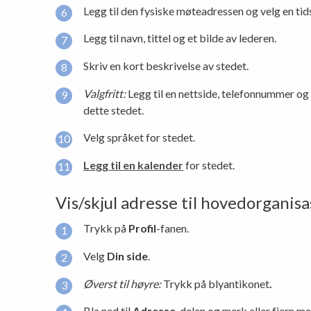
Legg til den fysiske møteadressen og velg en tid
Legg til navn, tittel og et bilde av lederen.
Skriv en kort beskrivelse av stedet.
Valgfritt:
Legg til en nettside, telefonnummer og
dette stedet.
Velg språket for stedet.
Legg til en kalender
for stedet.
Vis/skjul adresse til hovedorganis
Trykk på
Profil
-fanen.
Velg
Din side
.
Øverst til høyre:
Trykk på blyantikonet
.
Bla ned til
Adresse
-delen og merk eller fjern m