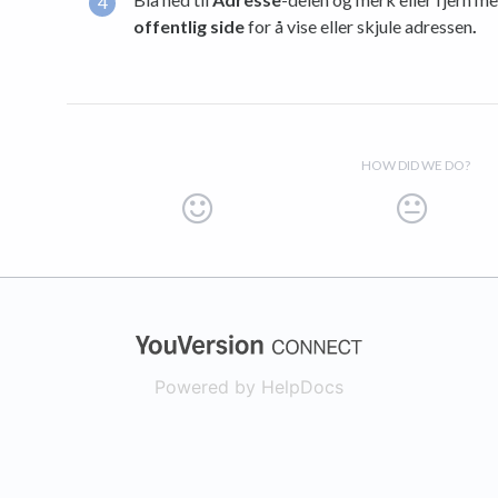
offentlig side
for å vise eller skjule adressen
.
HOW DID WE DO?
(opens in a new
Powered by HelpDocs
(opens in a new t