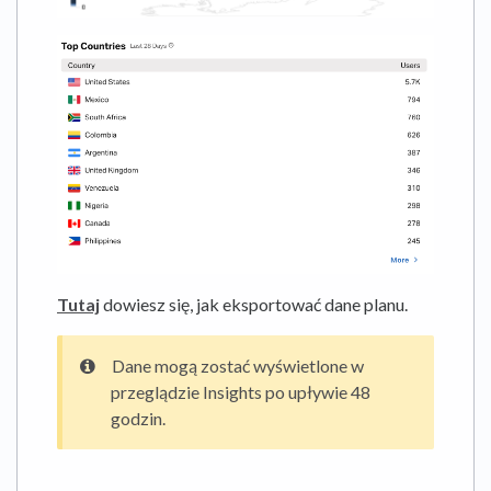
Tutaj
dowiesz się, jak eksportować dane planu.
Dane mogą zostać wyświetlone w
przeglądzie Insights po upływie 48
godzin.