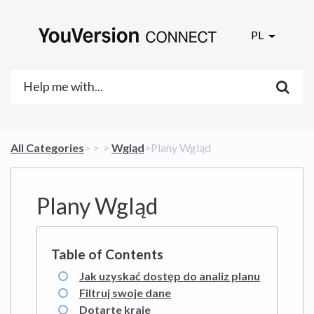
PL
All Categories
​>​
​ > ​
​ > ​
​Wgląd
​>​ Plany Wgląd
Plany Wgląd
Jak uzyskać dostęp do analiz planu
Filtruj swoje dane
Dotarte kraje