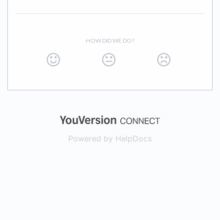
HOW DID WE DO?
(opens in a new
Powered by HelpDocs
(opens in a new t