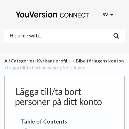
SV
All Categories
​>​
​Kyrkans profil
​ > ​
​ > ​
​Bibelförlagens konton
>​ Lägga till/ta bort personer på ditt konto
Lägga till/ta bort
personer på ditt konto