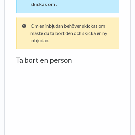
skickas om
.
Om en inbjudan behöver skickas om
måste du ta bort den och skicka en ny
inbjudan.
Ta bort en person