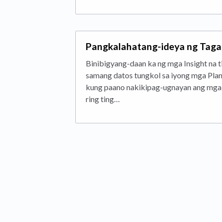
Pangkalahatang-ideya ng Tagap
Binibigyang-daan ka ng mga Insight na 
samang datos tungkol sa iyong mga Plano
kung paano nakikipag-ugnayan ang mga 
ring ting…