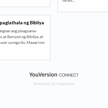
na inil…
aglathala ng Bibliya
tingnan ang pinagsama-
 at Bersyon ng Bibliya, at
user sa mga ito. Maaari mo
(opens in a new
Powered by HelpDocs
(opens in a new t