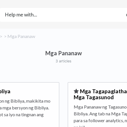
 > ​
​ > ​
​Mga Pananaw
Mga Pananaw
3 articles
bliya
​Mga Tagapaglatha
Mga Tagasunod
n ng Bibliya, makikita mo
Mga Pananaw ng Tagasunod
na mga bersyon ng Bibliya.
Bibliya. Ang tab na Mga Ta
t sa iyo na tingnan ang
para sa follower analytics, 