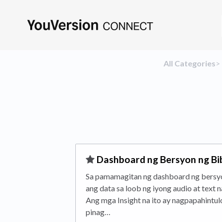
All Categories
​>​
​
​Dashboard ng Bersyon ng Bi
Sa pamamagitan ng dashboard ng bersyo
ang data sa loob ng iyong audio at text 
Ang mga Insight na ito ay nagpapahintulo
pinag…