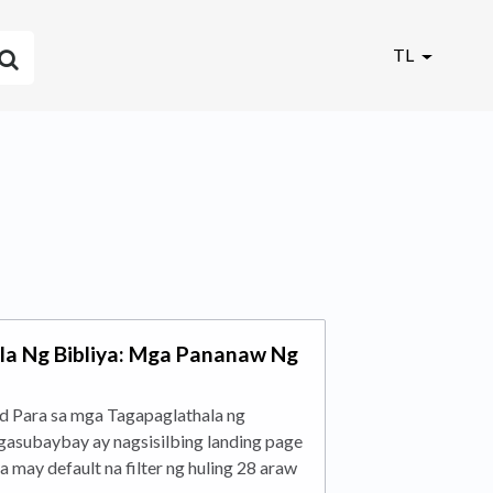
TL
la Ng Bibliya: Mga Pananaw Ng
 Para sa mga Tagapaglathala ng
gasubaybay ay nagsisilbing landing page
na may default na filter ng huling 28 araw