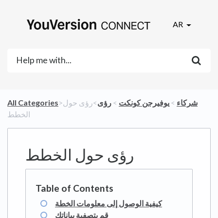
AR
​شركاء
​ > ​
​يوفيرجن كونكت
​ > ​
​رؤى
​>​ رؤى حول
All Categories
الخطط
رؤى حول الخطط
كيفية الوصول إلى معلومات الخطة
قم بتصفية بياناتك