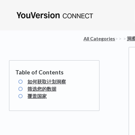
All Categories
​>​
​ > ​
​ > ​
​洞
如何获取计划洞察
筛选您的数据
覆盖国家