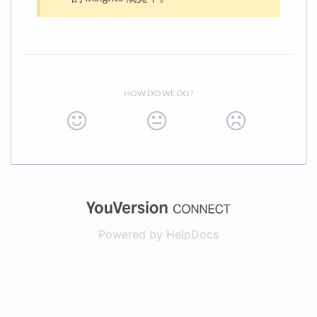
HOW DID WE DO?
(opens in a new
Powered by HelpDocs
(opens in a new t