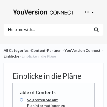
DE
All Categories
​>​
​Content-Partner
​ > ​
​YouVersion Connect
​ >
​Einblicke
​>​ Einblicke in die Pläne
Einblicke in die Pläne
So greifen Sie auf
Planinformationen zu