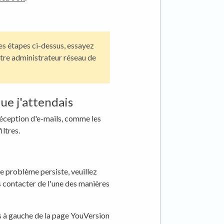
les étapes ci-dessus, essayez
tre administrateur réseau de
que j'attendais
éception d'e-mails, comme les
ltres.
le problème persiste, veuillez
 contacter de l'une des manières
 à gauche de la page YouVersion