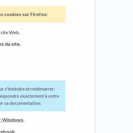
es cookies sur
Firefox:
 site Web.
s du site.
ur s'éteindre et redémarrer;
rrespondre
exactement
à votre
er sa documentation.
ur Windows
.
mebook
.