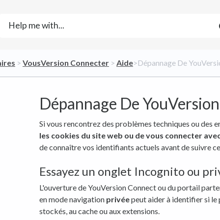
aires
​ > ​
​VousVersion Connecter
​ > ​
​Aide
​>​ Dépannage De YouVers
Dépannage De YouVersion
Si vous rencontrez des problèmes techniques ou des e
les cookies du site web ou de vous connecter av
de connaître vos identifiants actuels avant de suivre c
Essayez un onglet Incognito ou pri
L'ouverture de YouVersion Connect ou du portail parte
en mode navigation
privée
peut aider à identifier si l
stockés, au cache ou aux extensions.