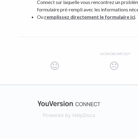
Connect sur laquelle vous rencontrez un problèm
formulaire pré-rempli avec les informations néce
Ou
remplissez directement le formulaire ici
.
HOW DID WE DO?
(opens in a new
Powered by HelpDocs
(opens in a new t