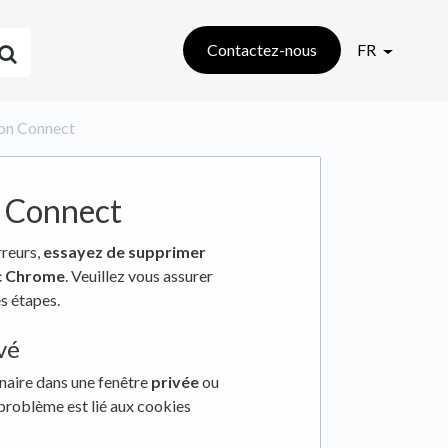
Contactez-nous
FR
ion Connect
 Connect
rreurs,
essayez de supprimer
ec Chrome
. Veuillez vous assurer
es étapes.
vé
naire dans une fenêtre
privée
ou
e problème est lié aux cookies