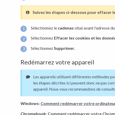
Suivez les étapes ci-dessous pour effacer l
Sélectionnez le
cadenas
situé avant l'adresse du
Sélectionnez
Effacer les cookies et les donnée
Sélectionnez
Supprimer.
Redémarrez votre appareil
Les appareils utilisent différentes méthodes po
les étapes décrites ici peuvent donc ne pas co
appareil. Nous vous recommandons de consult
Windows:
Comment redémarrer votre ordinate
Chromebook:
Comment redémarrer votre Chro