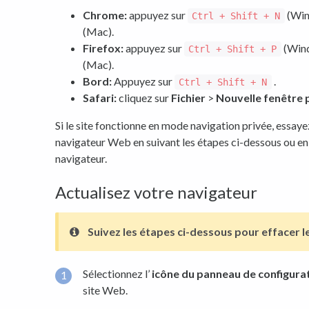
Chrome:
appuyez sur
(Win
Ctrl + Shift + N
(Mac).
Firefox:
appuyez sur
(Win
Ctrl + Shift + P
(Mac).
Bord:
Appuyez sur
.
Ctrl + Shift + N
Safari:
cliquez sur
Fichier
>
Nouvelle fenêtre 
Si le site fonctionne en mode navigation privée, essaye
navigateur Web en suivant les étapes ci-dessous ou en
navigateur.
Actualisez votre navigateur
Suivez les étapes ci-dessous pour effacer 
Sélectionnez l’
icône du panneau de configura
site Web.