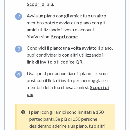
Scopri di più
.
Avvia un piano con gli amici: tu o un altro
membro potete avviare un piano con gli
amici utilizzando il vostro account
YouVersion.
Scopri come
.
Condividi il piano: una volta avviato il piano,
puoi condividerlo con altri utilizzando il
link di invito o il codice QR
.
Usa i post per annunciare il piano: crea un
post con il link di invito per incoraggiare i
membri della tua chiesa a unirsi.
Scopri di
più
.
I piani con gli amici sono limitati a 150
partecipanti. Se più di 150 persone
desiderano aderire a un piano, tu o altri