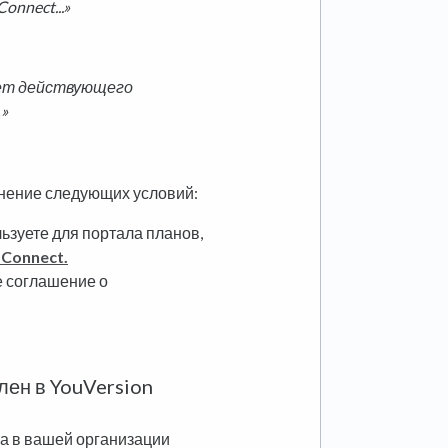
nnect...»
 нет действующего
»
лнение следующих условий:
ьзуете для портала планов,
 Connect.
 соглашение о
лен в YouVersion
а в вашей организации