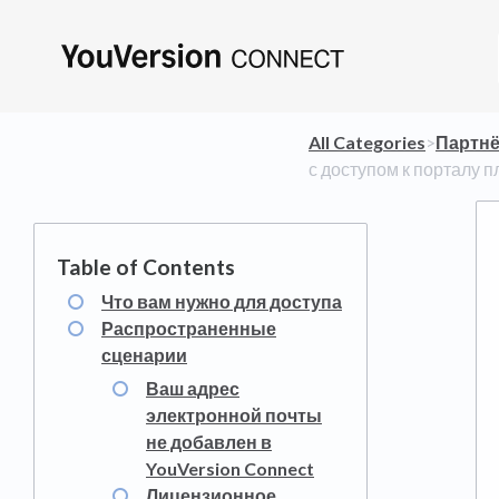
All Categories
​>​
​Партн
с доступом к порталу 
Что вам нужно для доступа
Распространенные
сценарии
Ваш адрес
электронной почты
не добавлен в
YouVersion Connect
Лицензионное