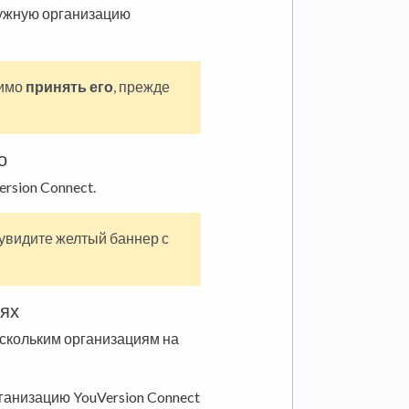
ужную организацию
димо
принять его
, прежде
о
rsion Connect.
 увидите желтый баннер с
иях
ескольким организациям на
анизацию YouVersion Connect