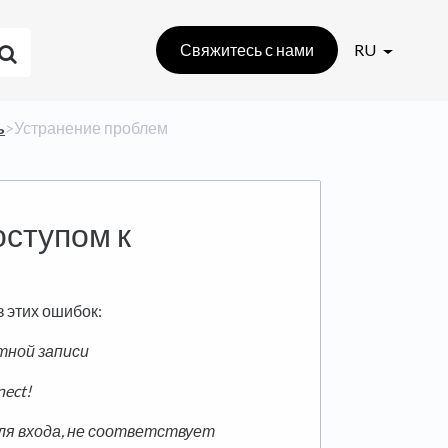
Свяжитесь с нами
RU
ь
​>​ Устранение проблем
оступом к
 этих ошибок:
тной записи
ect!
ля входа, не соответствует