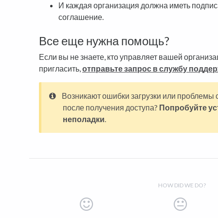
И каждая организация должна иметь подпи
соглашение.
Все еще нужна помощь?
Если вы не знаете, кто управляет вашей организа
пригласить,
отправьте запрос в службу подде
Возникают ошибки загрузки или проблемы 
после получения доступа?
Попробуйте ус
неполадки
.
HOW DID WE DO?