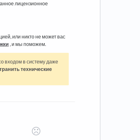
санное лицензионное
цией, или никто не может вас
ржки
, и мы поможем.
со входом в систему даже
транить технические