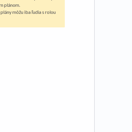
ým plánom.
plány môžu iba ľudia s rolou