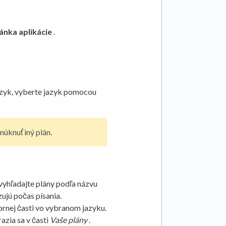
ánka aplikácie
.
azyk, vyberte jazyk pomocou
úknuť iný plán.
yhľadajte plány podľa názvu
ujú počas písania.
ornej časti vo vybranom jazyku.
razia sa v časti
Vaše plány
.