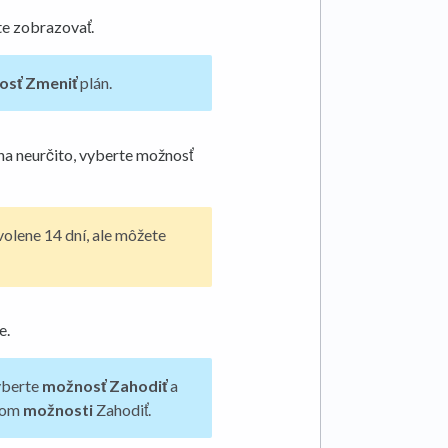
te zobrazovať.
osť Zmeniť
plán.
 na neurčito, vyberte možnosť
olene 14 dní, ale môžete
e.
yberte
možnosť Zahodiť
a
rom
možnosti
Zahodiť.