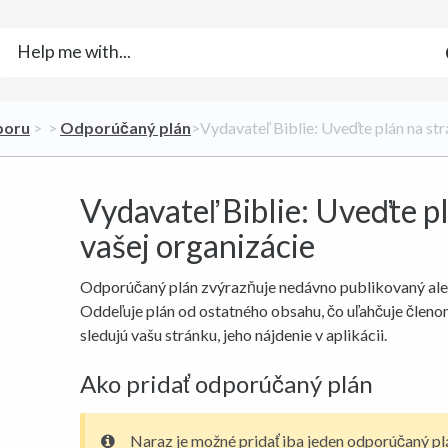
zboru
​ > ​
​ > ​
​Odporúčaný plán
​>​ Vydavateľ Biblie: Uveďte plán na st
Vydavateľ Biblie: Uveďte p
vašej organizácie
Odporúčaný plán zvýrazňuje nedávno publikovaný ale
Oddeľuje plán od ostatného obsahu, čo uľahčuje členo
sledujú vašu stránku, jeho nájdenie v aplikácii.
Ako pridať odporúčaný plán
Naraz je možné pridať iba jeden odporúčaný p