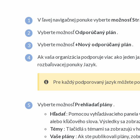
V ľavej navigačnej ponuke vyberte
možnosť Str
Vyberte možnosť
Odporúčaný plán
.
Vyberte možnosť
+Nový odporúčaný plán
.
Ak vaša organizácia podporuje viac ako jeden j
rozbaľovacej ponuky Jazyk.
Pre každý podporovaný jazyk môžete pon
Vyberte možnosť
Prehliadať plány
.
Hľadať
: Pomocou vyhľadávacieho panela v
alebo kľúčového slova. Výsledky sa zobraz
Témy
: Tlačidlá s témami sa zobrazujú v h
Vaše plány
: Ak ste publikovali plány, zob