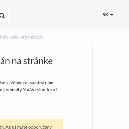
SK
ránke vašej organizácie
lán na stránke
bo sezónne relevantný plán.
m komunity YouVersion, ktorí
lán. Ak už máte odporúčaný