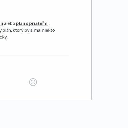
án
alebo
plán s priateľmi,
plán, ktorý by si mal niekto
cky.
 tab)