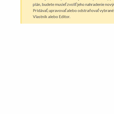
plán, budete musieť zvoliť jeho nahradenie nov
Pridávať, upravovať alebo odstraňovať vybrané 
Vlastník alebo Editor.