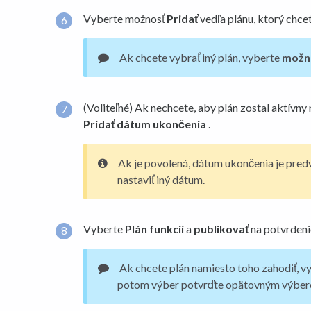
Vyberte možnosť
Pridať
vedľa plánu, ktorý chce
Ak chcete vybrať iný plán, vyberte
možn
(Voliteľné) Ak nechcete, aby plán zostal aktívny
Pridať dátum ukončenia
.
Ak je povolená, dátum ukončenia je predv
nastaviť iný dátum.
Vyberte
Plán funkcií
a
publikovať
na potvrdeni
Ak chcete plán namiesto toho zahodiť, v
potom výber potvrďte opätovným výbe