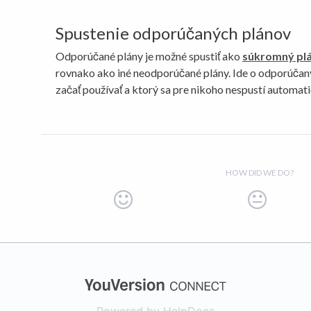
Spustenie odporúčaných plánov
Odporúčané plány je možné spustiť ako
súkromný pl
rovnako ako iné neodporúčané plány. Ide o odporúčaný 
začať používať a ktorý sa pre nikoho nespustí automati
HOW DID WE DO?
(opens in a new