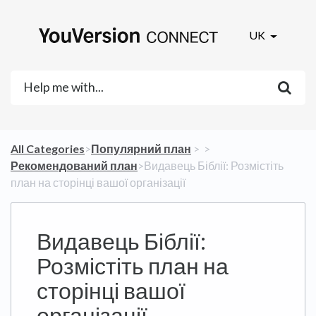
UK
All Categories
​>​
​Популярний план
​ > ​
​ > ​
Рекомендований план
​>​ Видавець Біблії: Розмістіть
план на сторінці вашої організації
Видавець Біблії:
Розмістіть план на
сторінці вашої
організації