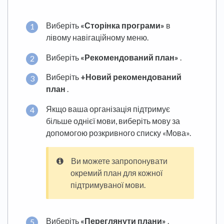
Виберіть
«Сторінка програми»
в
лівому навігаційному меню.
Виберіть
«Рекомендований план»
.
Виберіть
+Новий рекомендований
план
.
Якщо ваша організація підтримує
більше однієї мови, виберіть мову за
допомогою розкривного списку «Мова».
Ви можете запропонувати
окремий план для кожної
підтримуваної мови.
Виберіть
«Переглянути плани»
.