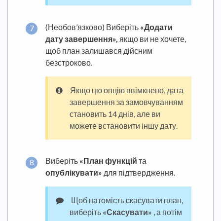
(Необов’язково) Виберіть
«Додати
дату завершення»,
якщо ви не хочете,
щоб план залишався дійсним
безстроково.
Якщо цю опцію ввімкнено, дата
завершення за замовчуванням
становить 14 днів, але ви
можете встановити іншу дату.
Виберіть
«План функцій
та
опублікувати»
для підтвердження.
Щоб натомість скасувати план,
виберіть
«Скасувати»
, а потім