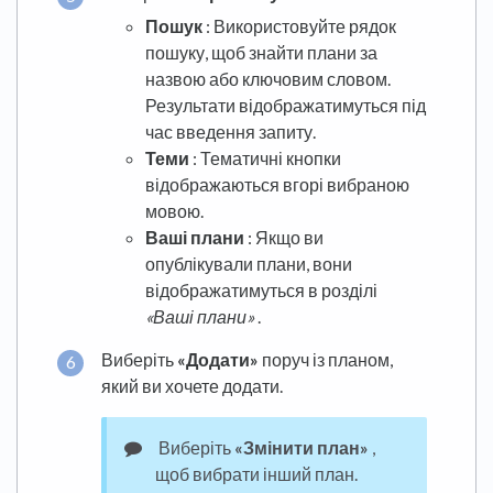
Пошук
: Використовуйте рядок
пошуку, щоб знайти плани за
назвою або ключовим словом.
Результати відображатимуться під
час введення запиту.
Теми
: Тематичні кнопки
відображаються вгорі вибраною
мовою.
Ваші плани
: Якщо ви
опублікували плани, вони
відображатимуться в розділі
«Ваші плани»
.
Виберіть
«Додати»
поруч із планом,
який ви хочете додати.
Виберіть
«Змінити план»
,
щоб вибрати інший план.